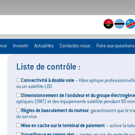
ance
Investir
Actualités
Contactez-nous
Foire aux questions
Liste de contrôle :
Connectivité à double voie
– fibre optique professionnel
ou un satellite LEO
Dimensionnement de l'onduleur et du groupe électrogène
optiques (ONT) et des équipements satellite pendant 90 mi
Règles de basculement du routeur
: garantissent que le tr
du service
Mise en cache sur le terminal de paiement
– active la tok