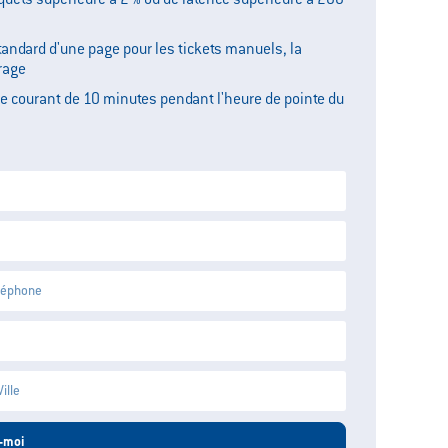
quets supérieure à 2 % ou de latence supérieure à 200
andard d'une page pour les tickets manuels, la
rage
e courant de 10 minutes pendant l'heure de pointe du
-moi