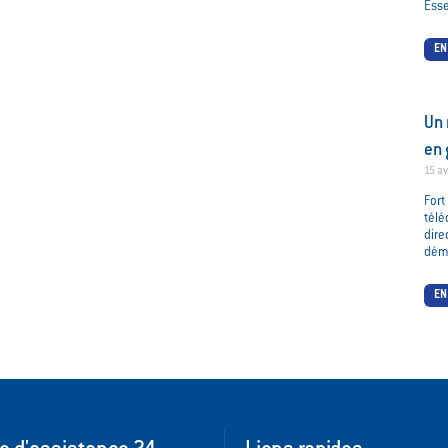
Esse
EN
Un 
en 
15 av
For
tél
dire
dém
EN