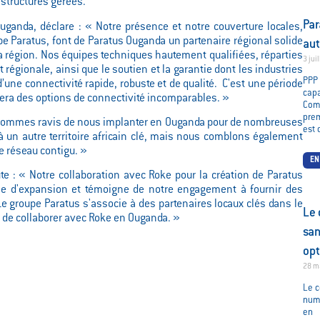
astructures gérées.
Par
anda, déclare : « Notre présence et notre couverture locales,
pe Paratus, font de Paratus Ouganda un partenaire régional solide
aut
 la région. Nos équipes techniques hautement qualifiées, réparties
3 jui
 régionale, ainsi que le soutien et la garantie dont les industries
PPP
’une connectivité rapide, robuste et de qualité. C'est une période
cap
era des options de connectivité incomparables. »
Com
prem
 sommes ravis de nous implanter en Ouganda pour de nombreuses
est 
un autre territoire africain clé, mais nous comblons également
e réseau contigu. »
EN
te : « Notre collaboration avec Roke pour la création de Paratus
ie d'expansion et témoigne de notre engagement à fournir des
Le groupe Paratus s'associe à des partenaires locaux clés dans le
Le 
 de collaborer avec Roke en Ouganda. »
san
opt
28 m
Le c
numé
en 