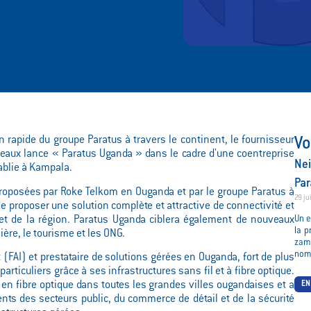
 rapide du groupe Paratus à travers le continent, le fournisseur
Vo
seaux lance « Paratus Uganda » dans le cadre d'une coentreprise
Nei
ablie à Kampala.
Par
 proposées par Roke Telkom en Ouganda et par le groupe Paratus à
29 ju
t de proposer une solution complète et attractive de connectivité et
 et de la région. Paratus Uganda ciblera également de nouveaux
Un e
la p
ière, le tourisme et les ONG.
zam
nomm
 (FAI) et prestataire de solutions gérées en Ouganda, fort de plus
rticuliers grâce à ses infrastructures sans fil et à fibre optique.
 en fibre optique dans toutes les grandes villes ougandaises et a
EN
ents des secteurs public, du commerce de détail et de la sécurité