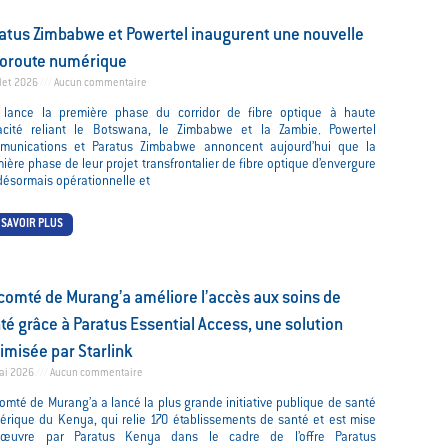
atus Zimbabwe et Powertel inaugurent une nouvelle
oroute numérique
llet 2026
Aucun commentaire
 lance la première phase du corridor de fibre optique à haute
acité reliant le Botswana, le Zimbabwe et la Zambie. Powertel
munications et Paratus Zimbabwe annoncent aujourd’hui que la
ière phase de leur projet transfrontalier de fibre optique d’envergure
désormais opérationnelle et
 SAVOIR PLUS
comté de Murang’a améliore l’accès aux soins de
té grâce à Paratus Essential Access, une solution
imisée par Starlink
ai 2026
Aucun commentaire
omté de Murang’a a lancé la plus grande initiative publique de santé
rique du Kenya, qui relie 170 établissements de santé et est mise
œuvre par Paratus Kenya dans le cadre de l’offre Paratus