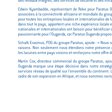
des réseaux intégrés, des services de sécurité et des infr
Edwin Kyambadde, représentant de Roke pour Paratus Oug
associées à la connectivité africaine et mondiale du grou
pour toutes les entreprises locales et internationales de
dans tout le pays, apportent une riche expérience locale et
nationales et internationales ont besoin pour bénéficier d
passionnante pour l'Ouganda, car Paratus Ouganda propos
Schalk Erasmus, PDG du groupe Paratus, ajoute : « Nous
raisons. Non seulement nous étendons notre présence à 
les lacunes entre pays voisins et renforçons notre offre d
Martin Cox, directeur commercial du groupe Paratus, ajou
Ouganda marque une étape décisive dans notre stratég
services réseau de qualité sur l'ensemble du continent. 
cadre de son expansion en Afrique, et nous sommes ravis